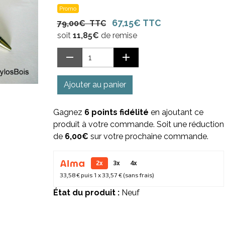
Promo
67,15€ TTC
79,00€ TTC
soit
11,85€
de remise
Ajouter au panier
Gagnez
6 points fidélité
en ajoutant ce
produit à votre commande. Soit une réduction
de
6,00€
sur votre prochaine commande.
2x
3x
4x
33,58 €
puis 1 x
33,57 €
(sans frais)
État du produit :
Neuf