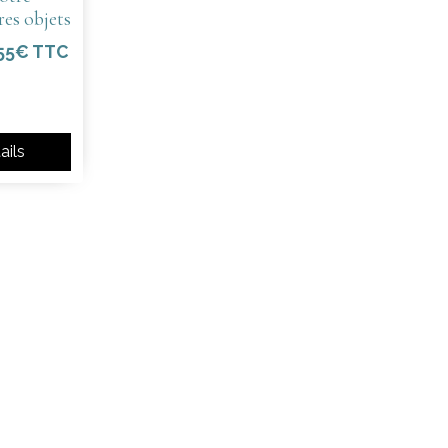
res objets
,55€ TTC
ails