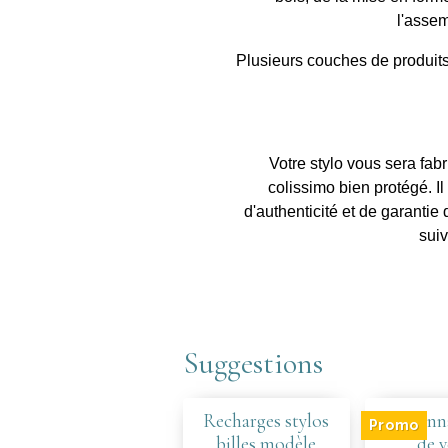
l'assem
Plusieurs couches de produits 
Votre stylo vous sera fab
colissimo bien protégé. Il 
d'authenticité et de garantie
suiv
Suggestions
Recharges stylos
Personna
Promo
billes modèle
de v