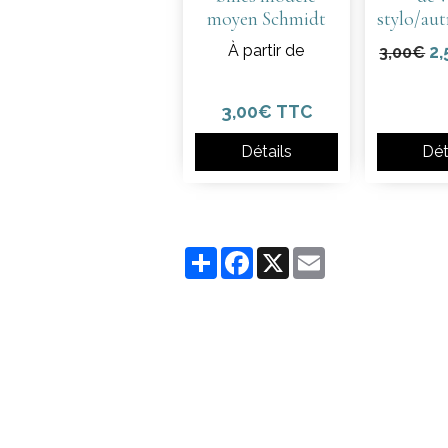
moyen Schmidt
stylo/aut
À partir de
2
3,00€
3,00€ TTC
Détails
Dét
Partager
Facebook
X
Email