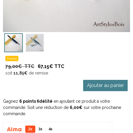
Promo
79,00€ TTC
67,15€ TTC
soit
11,85€
de remise
Ajouter au panier
Gagnez
6 points fidélité
en ajoutant ce produit à votre
commande. Soit une réduction de
6,00€
sur votre prochaine
commande.
2x
3x
4x